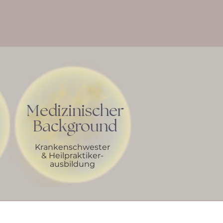
Medizinischer
Background
Krankenschwester
& Heilpraktiker-
ausbildung