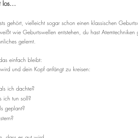
 los...
ts gehört, vielleicht sogar schon einen klassischen Geburt
eißt wie Geburtswellen entstehen, du hast Atemtechniken gel
nliches gelernt.
das einfach bleibt:
wird und dein Kopf anfängt zu kreisen:
als ich dachte?
 ich tun soll?
ls geplant?
stern?
n, dass es gut wird.