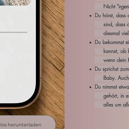
Nicht "irgendw
Du hörst, dass 
sind, dass du 
diesmal viell
Du bekommst ei
kannst, ob be
wenn dein Kop
Du sprichst zum
Baby. Auch we
Du nimmst etwas
gehört, in eine
alles um alle
nlos herunterladen