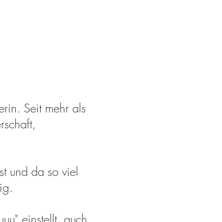
in. Seit mehr als
rschaft,
t und da so viel
tig.
uu" einstellt, auch