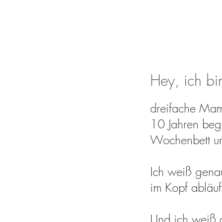
Hey, ich bi
dreifache Mam
10 Jahren begl
Wochenbett un
​Ich weiß gena
im Kopf abläu
Und ich weiß au