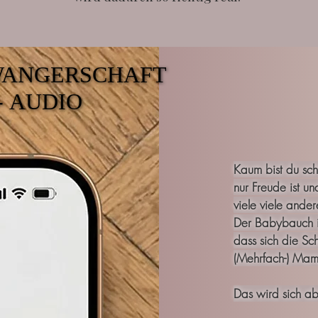
WANGERSCHAFT
WANGERSCHAFT
- AUDIO
- AUDIO
Kaum bist du sc
nur Freude ist u
viele viele ande
Der Babybauch is
dass sich die Sc
(Mehrfach-) Mama
Das wird sich a