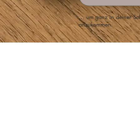
... um ganz in deiner S
anzukommen.