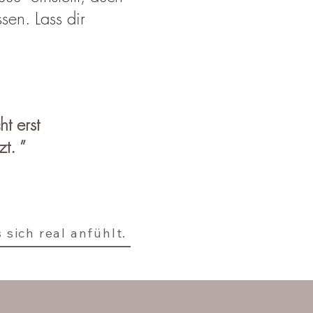
sen. Lass dir
t erst
t. ”
sich real anfühlt.