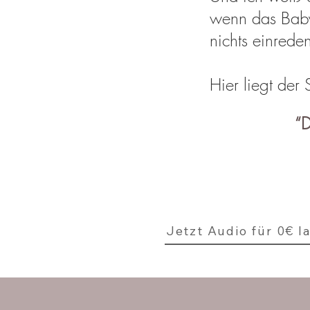
wenn das Baby 
nichts einrede
Hier liegt der 
“D
Jetzt Audio für 0€ l