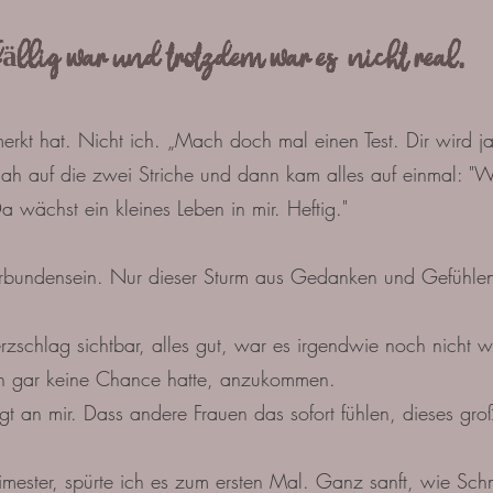
ällig war und trotzdem war es nicht real.
kt hat. Nicht ich. „Mach doch mal einen Test. Dir wird ja
sah auf die zwei Striche und dann kam alles auf einmal: "
a wächst ein kleines Leben in mir. Heftig."
Verbundensein. Nur dieser Sturm aus Gedanken und Gefühlen,
rzschlag sichtbar, alles gut, war es irgendwie noch nicht w
 ich gar keine Chance hatte, anzukommen.
gt an mir. Dass andere Frauen das sofort fühlen, dieses gro
ester, spürte ich es zum ersten Mal. Ganz sanft, wie Schme