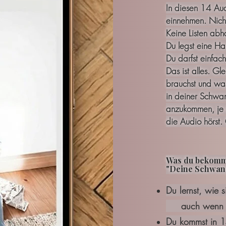
In diesen 14 Aud
einnehmen. Nich
Keine Listen ab
Du legst eine Ha
Du darfst einfac
Das ist alles. G
brauchst und was
in deiner Schwan
anzukommen, je 
die Audio hörst.
Was du bekomm
"Deine Schwang
Du lernst, wie 
auch wenn du 
Du kommst in 1