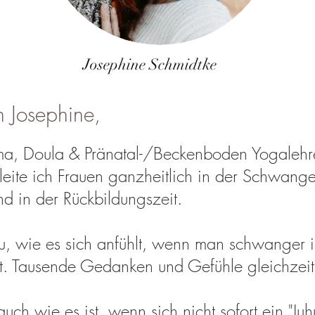
Josephine Schmidtke
n Josephine,
a, Doula & Pränatal-/Beckenboden Yogalehrer
eite ich Frauen ganzheitlich in der Schwange
d in der Rückbildungszeit.
u, wie es sich anfühlt, wenn man schwanger is
ft. Tausende Gedanken und Gefühle gleichzei
ch wie es ist, wenn sich nicht sofort ein "Juhu