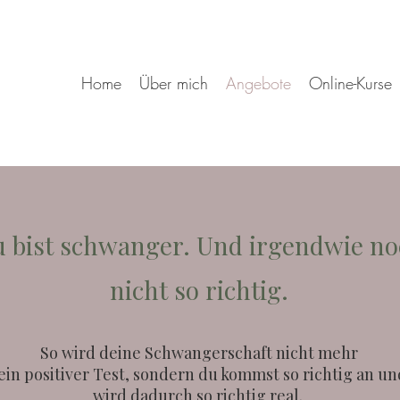
Home
Über mich
Angebote
Online-Kurse
 bist schwanger. Und irgendwie n
nicht so richtig.
So wird deine Schwangerschaft nicht mehr
ein positiver Test, sondern du kommst so richtig an un
wird dadurch so richtig real.