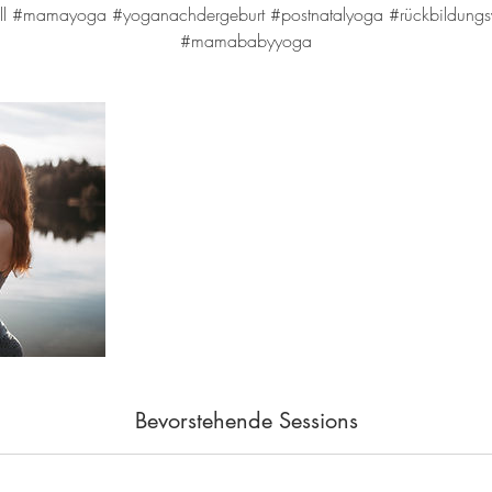
l #mamayoga #yoganachdergeburt #postnatalyoga #rückbildungs
#mamababyyoga
Bevorstehende Sessions