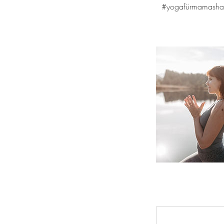
#yogafürmamashal