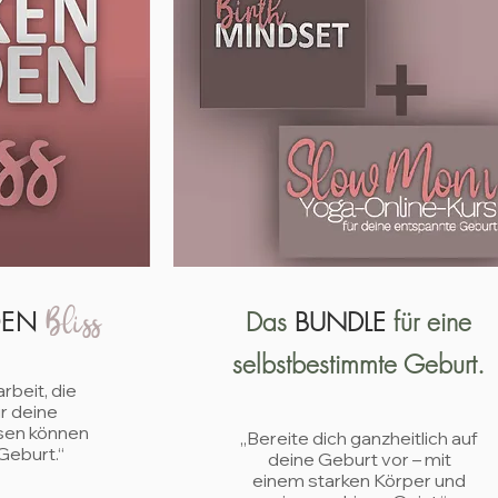
DEN
Bliss
Das
BUNDLE
für eine
selbstbestimmte Geburt.
beit, die
ür deine
ssen können
„Bereite dich ganzheitlich auf
Geburt.“
deine Geburt vor – mit
einem starken Körper und