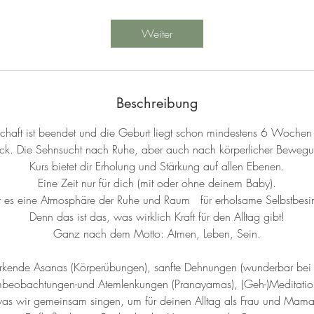
t
d
Weiter
1
5
M
i
Beschreibung
n
.
haft ist beendet und die Geburt liegt schon mindestens 6 Wochen (
. Die Sehnsucht nach Ruhe, aber auch nach körperlicher Bewegun
Kurs bietet dir Erholung und Stärkung auf allen Ebenen.
Eine Zeit nur für dich (mit oder ohne deinem Baby).
st es eine Atmosphäre der Ruhe und Raum für erholsame Selbstbesi
Denn das ist das, was wirklich Kraft für den Alltag gibt!
Ganz nach dem Motto: Atmen, Leben, Sein.
tärkende Asanas (Körperübungen), sanfte Dehnungen (wunderbar bei
tembeobachtungen-und Atemlenkungen (Pranayamas), (Geh-)Meditati
was wir gemeinsam singen, um für deinen Alltag als Frau und Mama