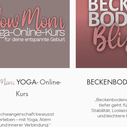
 Mom
YOGA-
Online-
BECKENBO
Kurs
„Beckenbodenar
tiefer geht: f
Stabilität, Losla
Schwangerschaft bewusst
und leichtere 
erleben – mit Yoga, Atem
und innerer Verbindung.“