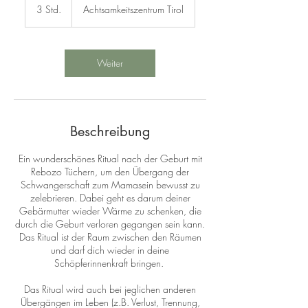
3 Std.
3
Achtsamkeitszentrum Tirol
S
t
d
.
Weiter
Beschreibung
Ein wunderschönes Ritual nach der Geburt mit
Rebozo Tüchern, um den Übergang der
Schwangerschaft zum Mamasein bewusst zu
zelebrieren. Dabei geht es darum deiner
Gebärmutter wieder Wärme zu schenken, die
durch die Geburt verloren gegangen sein kann.
Das Ritual ist der Raum zwischen den Räumen
und darf dich wieder in deine
Schöpferinnenkraft bringen.
Das Ritual wird auch bei jeglichen anderen
Übergängen im Leben (z.B. Verlust, Trennung,