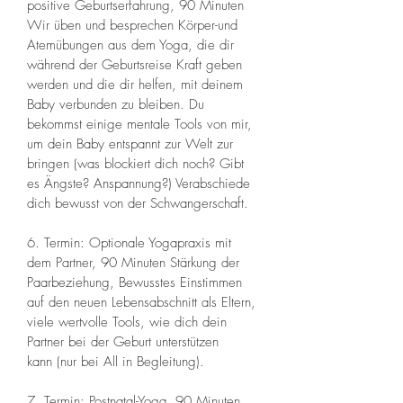
positive Geburtserfahrung, 90 Minuten 
Wir üben und besprechen Körper-und 
Atemübungen aus dem Yoga, die dir 
während der Geburtsreise Kraft geben 
werden und die dir helfen, mit deinem 
Baby verbunden zu bleiben. Du 
bekommst einige mentale Tools von mir, 
um dein Baby entspannt zur Welt zur 
bringen (was blockiert dich noch? Gibt 
es Ängste? Anspannung?) Verabschiede 
dich bewusst von der Schwangerschaft. 
6. Termin: Optionale Yogapraxis mit 
dem Partner, 90 Minuten Stärkung der 
Paarbeziehung, Bewusstes Einstimmen 
auf den neuen Lebensabschnitt als Eltern, 
viele wertvolle Tools, wie dich dein 
Partner bei der Geburt unterstützen 
kann (nur bei All in Begleitung). 
7. Termin: Postnatal-Yoga, 90 Minuten 