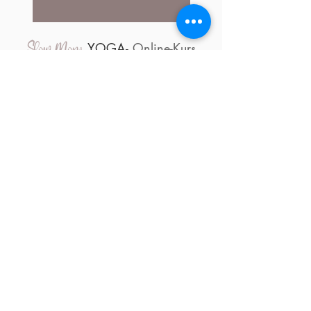
YOGA-
Online-Kurs
Slow Mom
„Schwangerschaft bewusst erleben –
mit Yoga, Atem und innerer
Verbindung.“
mehr erfahren