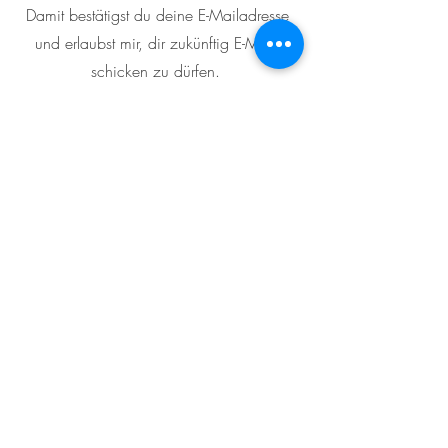
Damit bestätigst du deine E-Mailadresse
und erlaubst mir, dir zukünftig E-Mails
schicken zu dürfen.
Wichtiger Hinweis:
Um die Anmeldung abzuschließen,
musst du deine E-Mail-Adresse
bestätigen. Nur dann kann ich dir
weitere E-Mails senden.
Bitte prüfe deinen Spam-Ordner, wenn
du keine E-Mail von mir in deinem
Postfach findest. Sollte auch dein
Spam-Ordner leer sein, schreib mir
eine E-Mail an
kontakt@esistyoga.at
Impressum
|
Datenschutz